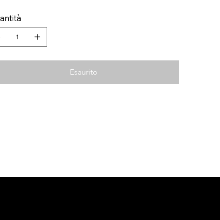
antità
Esaurito
CONTATTI