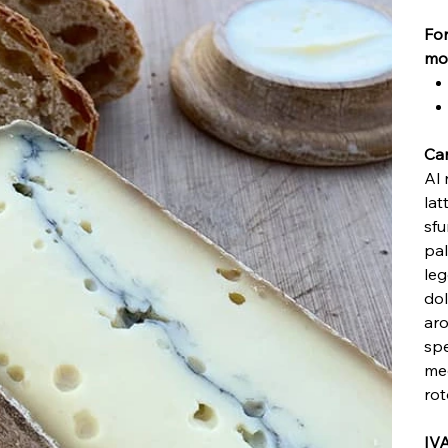
For
mo
Car
Al 
lat
sfu
pal
leg
dol
aro
spe
med
ro
IVA