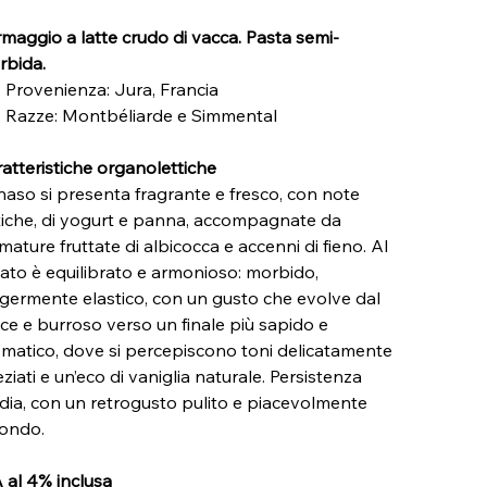
maggio a latte crudo di vacca. Pasta semi-
rbida.
Provenienza: Jura, Francia
Razze: Montbéliarde e Simmental
atteristiche organolettiche
naso si presenta fragrante e fresco, con note
tiche, di yogurt e panna, accompagnate da
mature fruttate di albicocca e accenni di fieno. Al
ato è equilibrato e armonioso: morbido,
germente elastico, con un gusto che evolve dal
ce e burroso verso un finale più sapido e
matico, dove si percepiscono toni delicatamente
ziati e un’eco di vaniglia naturale. Persistenza
ia, con un retrogusto pulito e piacevolmente
tondo.
 al 4% inclusa