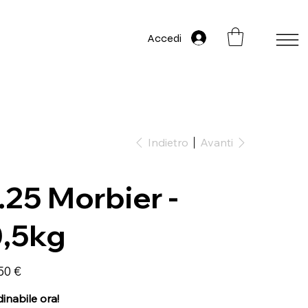
Accedi
Indietro
Avanti
.25 Morbier -
,5kg
zo
50 €
inabile ora!