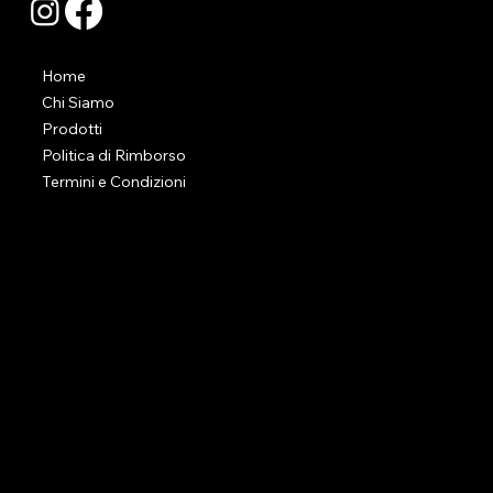
Home
Chi Siamo
Prodotti
Politica di Rimborso
Termini e Condizioni
CONTATTI
Via Felisati 165, 30171, Mestre (VE)
info@raffaeleboniventoselezioni.it
+39 3246803134