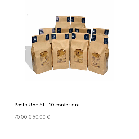
Pasta Uno.61 - 10 confezioni
Prezzo regolare
Prezzo scontato
70,00 €
50,00 €