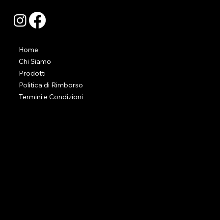
Home
Chi Siamo
Prodotti
Politica di Rimborso
Termini e Condizioni
CONTATTI
Via Felisati 165, 30171, Mestre (VE)
info@raffaeleboniventoselezioni.it
+39 3246803134