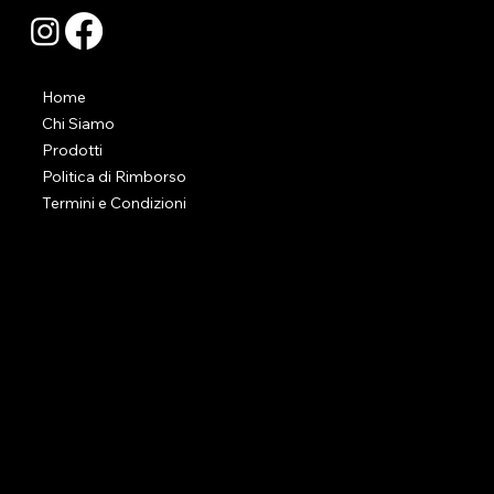
Home
Chi Siamo
Prodotti
Politica di Rimborso
Termini e Condizioni
CONTATTI
Via Felisati 165, 30171, Mestre (VE)
info@raffaeleboniventoselezioni.it
+39 3246803134