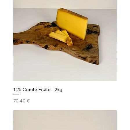
1.25 Comté Fruitè - 2kg
Prezzo
70,40 €