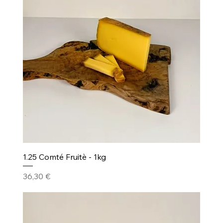
1.25 Comté Fruitè - 1kg
Prezzo
36,30 €